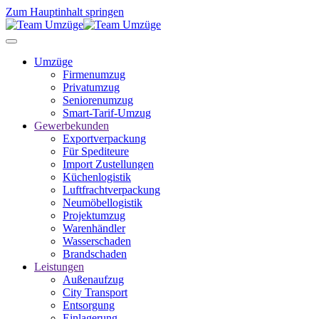
Zum Hauptinhalt springen
Umzüge
Firmenumzug
Privatumzug
Seniorenumzug
Smart-Tarif-Umzug
Gewerbekunden
Exportverpackung
Für Spediteure
Import Zustellungen
Küchenlogistik
Luftfrachtverpackung
Neumöbellogistik
Projektumzug
Warenhändler
Wasserschaden
Brandschaden
Leistungen
Außenaufzug
City Transport
Entsorgung
Einlagerung