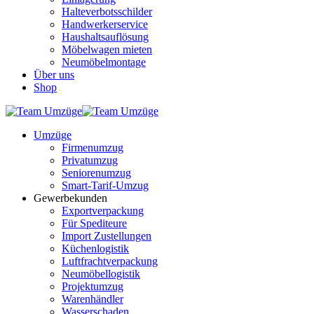
Halteverbotsschilder
Handwerkerservice
Haushaltsauflösung
Möbelwagen mieten
Neumöbelmontage
Über uns
Shop
Umzüge
Firmenumzug
Privatumzug
Seniorenumzug
Smart-Tarif-Umzug
Gewerbekunden
Exportverpackung
Für Spediteure
Import Zustellungen
Küchenlogistik
Luftfrachtverpackung
Neumöbellogistik
Projektumzug
Warenhändler
Wasserschaden