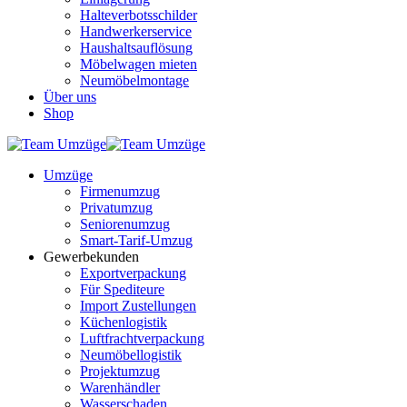
Halteverbotsschilder
Handwerkerservice
Haushaltsauflösung
Möbelwagen mieten
Neumöbelmontage
Über uns
Shop
Umzüge
Firmenumzug
Privatumzug
Seniorenumzug
Smart-Tarif-Umzug
Gewerbekunden
Exportverpackung
Für Spediteure
Import Zustellungen
Küchenlogistik
Luftfrachtverpackung
Neumöbellogistik
Projektumzug
Warenhändler
Wasserschaden