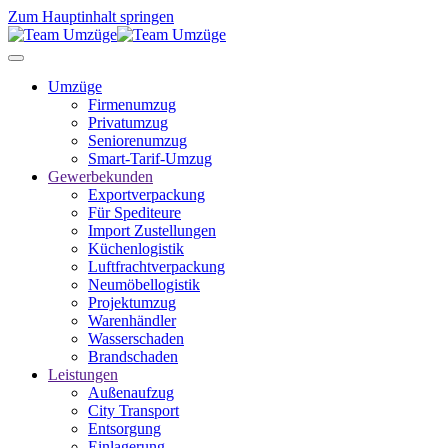
Zum Hauptinhalt springen
Umzüge
Firmenumzug
Privatumzug
Seniorenumzug
Smart-Tarif-Umzug
Gewerbekunden
Exportverpackung
Für Spediteure
Import Zustellungen
Küchenlogistik
Luftfrachtverpackung
Neumöbellogistik
Projektumzug
Warenhändler
Wasserschaden
Brandschaden
Leistungen
Außenaufzug
City Transport
Entsorgung
Einlagerung