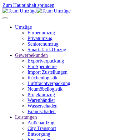
Zum Hauptinhalt springen
Umzüge
Firmenumzug
Privatumzug
Seniorenumzug
Smart-Tarif-Umzug
Gewerbekunden
Exportverpackung
Für Spediteure
Import Zustellungen
Küchenlogistik
Luftfrachtverpackung
Neumöbellogistik
Projektumzug
Warenhändler
Wasserschaden
Brandschaden
Leistungen
Außenaufzug
City Transport
Entsorgung
Einlagerung