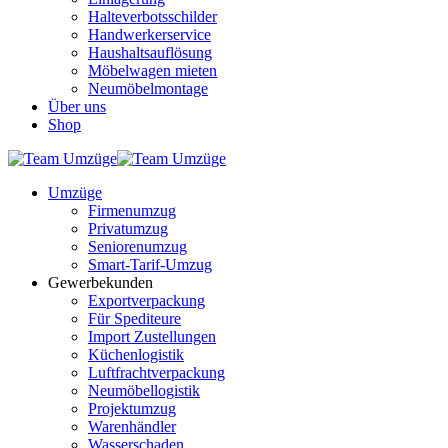
Halteverbotsschilder
Handwerkerservice
Haushaltsauflösung
Möbelwagen mieten
Neumöbelmontage
Über uns
Shop
Umzüge
Firmenumzug
Privatumzug
Seniorenumzug
Smart-Tarif-Umzug
Gewerbekunden
Exportverpackung
Für Spediteure
Import Zustellungen
Küchenlogistik
Luftfrachtverpackung
Neumöbellogistik
Projektumzug
Warenhändler
Wasserschaden