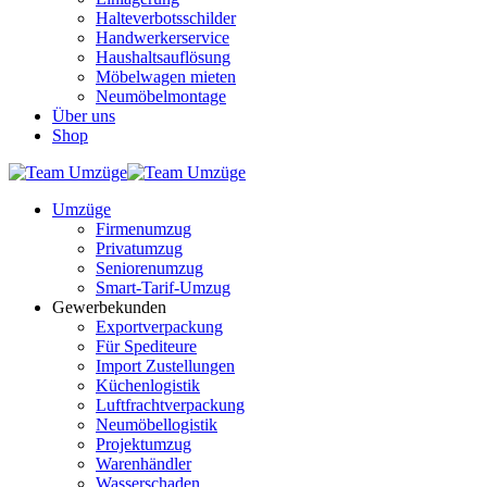
Halteverbotsschilder
Handwerkerservice
Haushaltsauflösung
Möbelwagen mieten
Neumöbelmontage
Über uns
Shop
Umzüge
Firmenumzug
Privatumzug
Seniorenumzug
Smart-Tarif-Umzug
Gewerbekunden
Exportverpackung
Für Spediteure
Import Zustellungen
Küchenlogistik
Luftfrachtverpackung
Neumöbellogistik
Projektumzug
Warenhändler
Wasserschaden