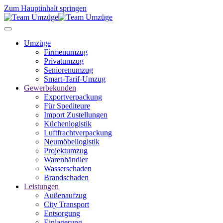
Zum Hauptinhalt springen
Umzüge
Firmenumzug
Privatumzug
Seniorenumzug
Smart-Tarif-Umzug
Gewerbekunden
Exportverpackung
Für Spediteure
Import Zustellungen
Küchenlogistik
Luftfrachtverpackung
Neumöbellogistik
Projektumzug
Warenhändler
Wasserschaden
Brandschaden
Leistungen
Außenaufzug
City Transport
Entsorgung
Einlagerung